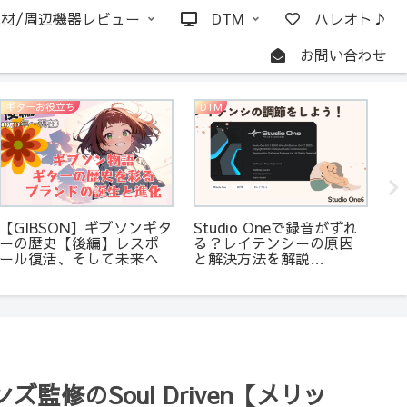
材/周辺機器レビュー
DTM
ハレオト♪
お問い合わせ
ギターお役立ち
DTM
ギ
【GIBSON】ギブソンギタ
Studio Oneで録音がずれ
【
ーの歴史【後編】レスポ
る？レイテンシーの原因
ジ
ール復活、そして未来へ
と解決方法を解説
甦
【DTM】
タ
修のSoul Driven【メリッ