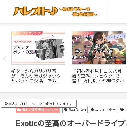
ギターメンテナンス
エフェクター
力
ギターからガリガリ音
【初心者必見】コスパ最
が！そんな時はジャック
強の歪みエフェクター3
ム
やポットの交換！でも、
選！1万円以下の神ペダル
え
交換前に試したい方法も
ある！接点復活剤の使い
方とポット交換の仕方を
解説
記事内にプロモーションが含まれています。
機材/周辺機器レビュー
SoulDriven
エフェクター
Exoticの至高のオーバードライ