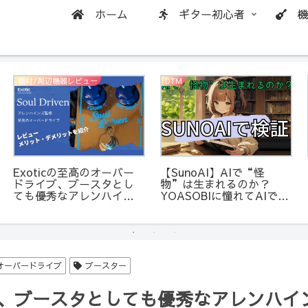
ホーム
ギター初心者
機
機材/周辺機器レビュー
DTM
Exoticの至高のオーバー
【SunoAI】AIで“怪
ドライブ、ブースタとし
物”は生まれるのか？
ても優秀なアレンハイン
YOASOBIに憧れてAIで曲
ズ監修のSoul Driven【メ
を作った話
リット・デメリット】
オーバードライブ
ブースター
ブ、ブースタとしても優秀なアレンハインズ監