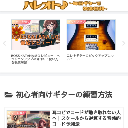
ギターを弾く
ピックアップ
エ
エレキギターのピックアップにつ
（エレ
BOSS KATANA:GO レビュー｜ヘ
【デ
いて
スパ
ッドホンアンプの音作り・使い方
ELE
バ
を徹底解説
レ
初心者向けギターの練習方法
耳コピでコードが聴き取れない人
ギターを弾く
へ｜スケールから逆算する音感的
コード予測法