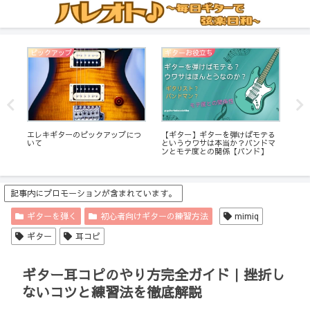
ピックアップ
ギターお役立ち
DT
エレキギターのピックアップにつ
DT
ア
【ギター】ギターを弾けばモテる
いて
ス
セ
というウワサは本当か？バンドマ
ンとモテ度との関係【バンド】
記事内にプロモーションが含まれています。
ギターを弾く
初心者向けギターの練習方法
mimiq
ギター
耳コピ
ギター耳コピのやり方完全ガイド｜挫折し
ないコツと練習法を徹底解説