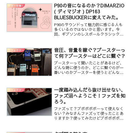
P90の音になるのか？DIMARZIO
ギターを弾く
( ディマジオ ) DP163
BLUESBUCKERに変えてみた。
P90のサウンドって魅力的に感じる人も
多くいるのではないかと思います。今
回、ギブソンのレスポールクラシックを
リペアに出した際にフロントのピックア
ップがコイルが切れていて交換が必要だ
ったのでハムバッカーサイズでP90のサ
音圧、音量を稼ぐ？ブースターっ
エフェクター
ウンドを出せる機種を選...
て何？ブースターはどこに繋ぐ？
ブースターって聞いたことがあるけど、
どんな時に使うのか、どこに繋ぐのが一
番いいのかブースターを使うとどんな音
になるの？といろいろと疑問があるかと
思います。ブースターってブースターと
して発売されているエフェクターもあれ
一度踏み込んだら抜け出せない、
エフェクター
ば、そうでない場合もある...
ファズ沼へようこそ！ファズを知
ろう。
ファズって？ブボボボボーって使えなく
ない？みなさんファズって使ったことあ
りますか？使ってみたけどブボボボボー
ってすごい音でアンサンブルの中で使い
にくい倍音がすごくて音の原型が無くな
ってしまって使いくいですよね。そんな