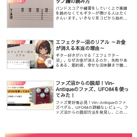
タブ譜の読み方
ギターを弾く
ファズですが最近の音楽シ...
バンドスコアや練習をしていく上で楽譜
を読めなくてもギターが弾ける人はたく
さんいます。いきなり耳コピから始める
とかなりの努力が必要になり諦めてしま
うと言う人が続出してしまうのではない
かと思います。ある程度が楽譜が読める
ようになり、譜面を見なが...
エフェクター沼のリアル ～お金
エフェクター
が消える本当の理由～
ギター好きがハマる「エフェクター
沼」。なぜお金が消えるのか、失敗やあ
るある、節約術、幸せな沼体験まで徹底
解説！初心者も共感＆安心の読み物記
事。
ファズ沼からの脱却！Vin-
エフェクター
Antiqueのファズ、UFO84を使っ
てみた！
ファズ愛好者必見！Vin-Antiqueのファ
ズペダル、UFO84の詳細なレビュー。フ
ァズ沼からの脱却方法を発見し、この驚
異的なエフェクターのサウンドを体験し
ましょう。