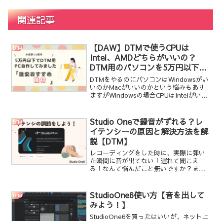
関連記事
【DAW】DTMで使うCPUは
DTM
Intel、AMDどちらがいいの？
DTM用のパソコンを5万円以下で
組んでみた！
DTMをやるのにパソコンはWindowsがい
いのかMacがいいのかという悩みもあり
ますがWindowsの場合CPUはIntelがいい
のかAMDがいいのかっていう選択もあり
ますよね？Intelの方が無難だけど、AMD
の方が安かったりするので迷...
Studio Oneで録音がずれる？レ
DTM
イテンシーの原因と解決方法を解
説【DTM】
レコーディングをした時に、実際に弾い
た瞬間に音が出てない！遅れて聞こえ
る！なんて悩んだこと無いですか？まほ
StudioOneでギターを録音しようとした
ら弾いてから音がなるまで少し遅れてい
て、気持ち悪かった・・・。レイテンシ
StudioOne6使い方【音を出して
DTM
ってこのことですか...
みよう！】
StudioOne6を買ったはいいが、ネット上