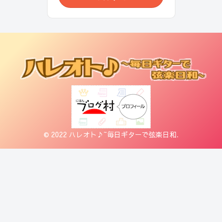
© 2022 ハレオト♪~毎日ギターで弦楽日和.