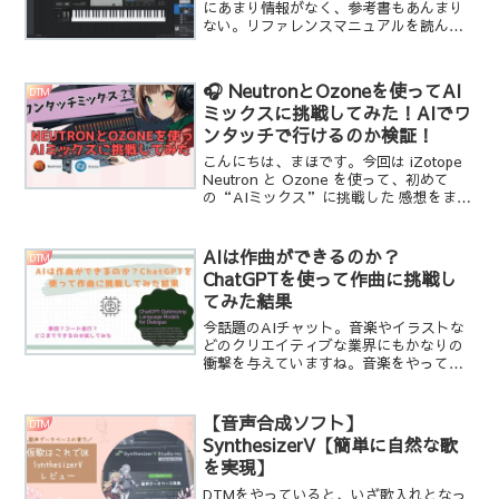
にあまり情報がなく、参考書もあんまり
ない。リファレンスマニュアルを読んで
もよくわからん、というあなた！一緒に
やっていきましょう。StudioOne6にはい
ろんな機能があるのでボタンがたくさん
🎧 NeutronとOzoneを使ってAI
DTM
あっ...
ミックスに挑戦してみた！AIでワ
ンタッチで行けるのか検証！
こんにちは、まほです。今回は iZotope
Neutron と Ozone を使って、初めて
の“AIミックス”に挑戦した 感想をまと
めてみました。ミックスダウンの世界っ
て、EQ、コンプ、リバーブ、定位、距離
感…どれも覚えることが多くて、正...
AIは作曲ができるのか？
DTM
ChatGPTを使って作曲に挑戦し
てみた結果
今話題のAIチャット。音楽やイラストな
どのクリエイティブな業界にもかなりの
衝撃を与えていますね。音楽をやってい
る人間としてAIを使って音楽を創作する
ことができるのかどうか、気になるとこ
ろです。そこで私も、ChatGPTというAI
【音声合成ソフト】
DTM
を使って作曲...
SynthesizerV【簡単に自然な歌
を実現】
DTMをやっていると、いざ歌入れとなっ