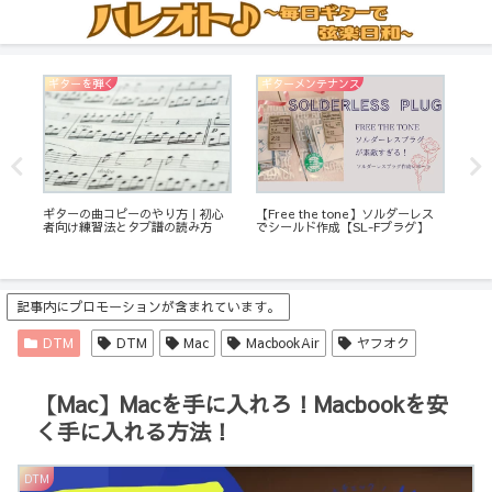
ギターを弾く
ギターメンテナンス
エ
ギターの曲コピーのやり方｜初心
【
【Free the tone】ソルダーレス
者向け練習法とタブ譜の読み方
何
でシールド作成【SL-Fプラグ】
ツ
で
う
記事内にプロモーションが含まれています。
DTM
DTM
Mac
MacbookAir
ヤフオク
【Mac】Macを手に入れろ！Macbookを安
く手に入れる方法！
DTM