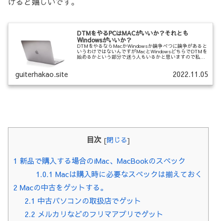
けると嬉しいです。
DTMをやるPCはMACがいいか？それとも
Windowsがいいか？
DTMをやるならMacかWindowsか論争べつに論争があると
いうわけではないんですがMacとWindowsどちらでDTMを
始めるかという部分で迷う人もいるかと思いますので私な
りの考えを書いていきたいと思います。DTMとDAWの違
いDTMと...
guiterhakao.site
2022.11.05
目次
[
閉じる
]
1
新品で購入する場合のiMac、MacBookのスペック
1.0.1
Macは購入時に必要なスペックは揃えておく
2
Macの中古をゲットする。
2.1
中古パソコンの取扱店でゲット
2.2
メルカリなどのフリマアプリでゲット