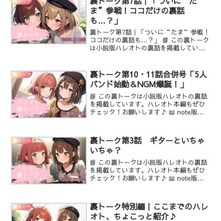
裏トーク第7話｜「ついに“た
裏トーク
ージ...
ま”参戦！ココだけの裏話
も…？」
裏トーク第7話｜「ついに“たま”参戦！
ココだけの裏話も…？」 📘 この裏トーク
は小説版ハレオトの裏話を掲載していま
す。ハレオト本編もぜひチェック！お願
いします♪ 📖 note版（イラスト・漫画
つき） 📚 カクヨム版（小説のみ） 🌐 ハ
裏トーク第10・11話合併号「5人
裏トーク
レオト...
バンド始動＆NGM爆誕！」
📘 この裏トークは小説版ハレオトの裏話
を掲載しています。ハレオト本編もぜひ
チェック！お願いします♪ 📖 note版
（イラスト・漫画つき） 📚 カクヨム版
（小説のみ） 🌐 ハレオト特設ページ（作
品紹介） こはる みなさん…！前回はまさ
裏トーク第3話 ギターといちゃ
裏トーク
かの“作...
いちゃ？
📘 この裏トークは小説版ハレオトの裏話
を掲載しています。ハレオト本編もぜひ
チェック！お願いします♪ 📖 note版
（イラスト・漫画つき） 📚 カクヨム版
（小説のみ） 🌐 ハレオト特設ページ（作
品紹介） 裏トーク第3話 ギターといち
裏トーク特別編｜ここまでのハレ
裏トーク
ゃいちゃ？...
オト、ちょこっと紹介♪