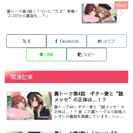
裏トーク第7話｜「ついに“たま”参戦！
ココだけの裏話も…？」
X
Facebook
はてブ
LINE
コピー
関連記事
裏トーク第4話 ギター愛と“謎
裏トーク
メッセ”の正体は…！？
裏トーク#4｜ギター愛と“謎メッセ”の
正体は…！？ 📘 この裏トークは小説版ハ
レオトの裏話を掲載しています。ハレオ
ト本編もぜひチェック！お願いします♪
📖 note版（イラスト・漫画つき） 📚 カ
クヨム版（小説のみ） 🌐 ハレオト特設ペ