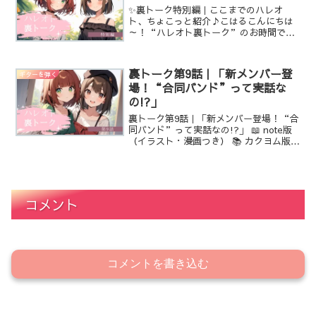
✨裏トーク特別編｜ここまでのハレオ
ト、ちょこっと紹介♪こはるこんにちは
～！“ハレオト裏トーク”のお時間です
っ！今回はなんと……まほ特別編
～！……って言っても、いつも通りこは
るちゃんとまほでお届けしますっこはる
裏トーク第9話｜「新メンバー登
ギターを弾く
いやいや！今日は12話まで来たっ...
場！“合同バンド”って実話な
の!?」
裏トーク第9話｜「新メンバー登場！“合
同バンド”って実話なの!?」 📖 note版
（イラスト・漫画つき） 📚 カクヨム版
（小説のみ） 🌐 ハレオト特設ページ（作
品紹介） こはる みなさん、第9話まで読
んでくれてありがとうございまーす！ラ
イブ...
コメント
コメントを書き込む