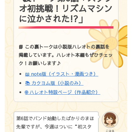
オ初挑戦！リズムマシン
に泣かされた!?」
📘 この裏トークは小説版ハレオトの裏話を
掲載しています。ハレオト本編もぜひチェッ
ク！お願いします♪
📖 note版（イラスト・漫画つき）
📚 カクヨム版（小説のみ）
🌐 ハレオト特設ページ（作品紹介）
第6話でバンド始動したばかりのまほ
先輩ですが、今週はついに“初スタ
こはる