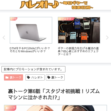
DTM
エフェクター
ギ
DTMをやるPCはMACがいいか？
ギターの表現力を広げる魔法の道
P-
それともWindowsがいいか？
具？初心者におすすめのエフェク
色
ターとは？
ハ
も
記事内にプロモーションが含まれています。
裏トーク
ハレオト
裏トーク
裏トーク第6話「スタジオ初挑戦！リズム
マシンに泣かされた!?」
裏トーク