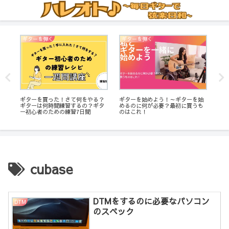
ギターを弾く
ギターを弾く
ギ
レイ
ギターを買った！さて何をやる？
ギターを始めよう！～ギターを始
【D
説
ギターは何時間練習するの？ギタ
めるのに何が必要？最初に買うも
う！ 
ー初心者のための練習7日間
のはこれ！
表
cubase
DTMをするのに必要なパソコン
DTM
のスペック